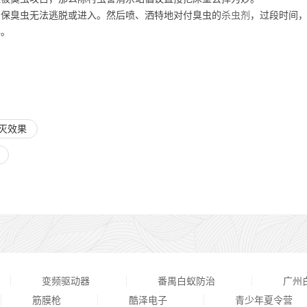
保臭虫无法逃脱或进入。然后喷、洒特地对付臭虫的
杀虫剂
，过段时间
毒。
灭效果
变频驱动器
番禺白蚁防治
广州
筋膜枪
酷泽电子
青少年夏令营