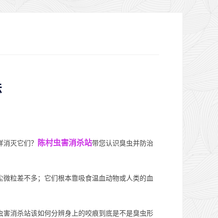
法
陈村虫害消杀站
样消灭它们？
带您认识臭虫并防治
尘微粒差不多；它们根本靠吸食温血动物或人类的血
虫害消杀站该如何分辨身上的咬痕到底是不是臭虫形