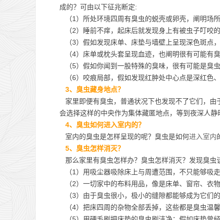
成的？可由以下征兆断定:
（1）所处环境四周有臭虫的蜕壳或卵壳，阐明场所
（2）睡前不痒，起床后就发现身上有被虫子叮咬的
（3）假如发现床单、床垫与墙壁上呈现深色斑点，
（4）床单或枕头套呈现血迹，也阐明很有可能有
（5）假如你闻到一股特殊的臭味，很有可能是臭虫
（6）咬痕局部，假如发现红肿处中心点是深红色、
3、臭虫藏身地点？
家里即便有臭虫，普通状况下也发现不了它们，由于
会选择这样的中央作为集体藏匿地点，等到夜深人静
4、臭虫如何进入室内的？
室内的臭虫是怎样呈现的呢？臭虫是如何
进入室内
5、臭虫怎样消灭？
那么家里有臭虫怎样办？臭虫怎样消灭？发现臭虫
（1）用吸尘器吸除床上与周遭范围，不只能够吸走
（2）一切家中的布料用品，像是床单、窗帘、衣物
（3）由于臭虫很小，极小的缝隙都能够成为它们的
（4）把床四周的杂物全部丢掉，这些都是臭虫温
（5）用硬毛刷把床垫的臭虫刷洁净；假如床垫曾经