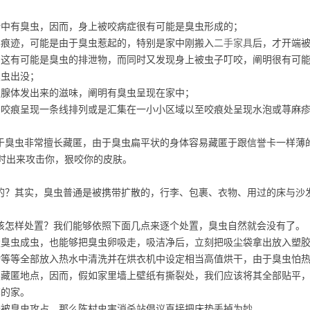
中有臭虫，因而，身上被咬病症很有可能是臭虫形成的；
痕迹，可能是由于臭虫惹起的，特别是家中刚搬入
二手家具
后，才开端
这有可能是臭虫的排泄物，而同时又发现身上被虫子叮咬，阐明很有可
臭虫出没；
腺体发出来的滋味，阐明有臭虫呈现在家中；
咬痕呈现一条线排列或是汇集在一小小区域以至咬痕处呈现水泡或荨麻疹
臭虫非常擅长藏匿，由于臭虫扁平状的身体容易藏匿于跟信誉卡一样薄
时出来攻击你，狠咬你的皮肤。
的？其实，臭虫普通是被携带扩散的，行李、包裹、衣物、用过的床与沙
该怎样处置？我们能够依照下面几点来逐个处置，臭虫自然就会没有了。
臭虫成虫，也能够把臭虫卵吸走，吸洁净后，立刻把吸尘袋拿出放入塑胶
等等全部放入热水中清洗并在烘衣机中设定相当高值烘干，由于臭虫怕热
藏匿地点，因而，假如家里墙上壁纸有撕裂处，我们应该将其全部贴平，
馨的家。
被臭虫攻占，那么陈村虫害消杀站倡议直接把床垫丢掉为妙。